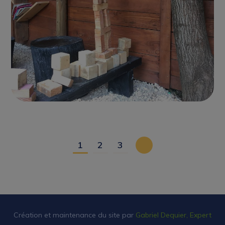
CHÂTEAUX GONFLABLES
1
2
3
Création et maintenance du site par
Gabriel Dequier, Expert